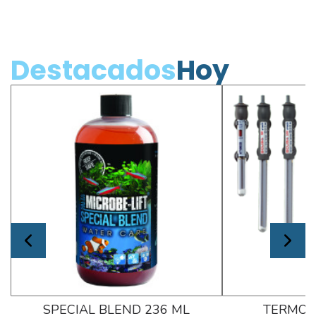
Destacados
Hoy
SPECIAL BLEND 236 ML
TERMOC