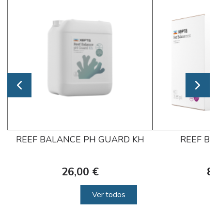
REEF BALANCE PH GUARD KH
REEF B
26,00 €
8
Ver todos