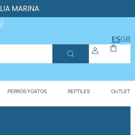
ILIA MARINA
ES
GB
PERROS Y GATOS
REPTILES
OUTLET