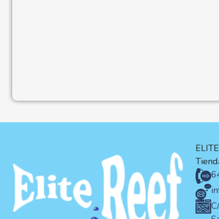
ELIT
Tienda
6
i
C/
S