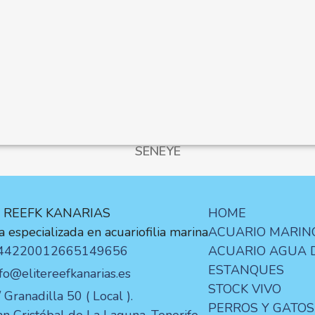
SENEYE
E REEFK KANARIAS
HOME
 especializada en acuariofilia marina
ACUARIO MARIN
44220012
665149656
ACUARIO AGUA 
ESTANQUES
nfo@elitereefkanarias.es
STOCK VIVO
 Granadilla 50 ( Local ).
PERROS Y GATOS
an Cristóbal de La Laguna. Tenerife