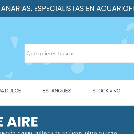
 KANARIAS. ESPECIALISTAS EN ACUARIOF
UA DULCE
ESTANQUES
STOCK VIVO
 AIRE
ión, ozono, cultivos de rotíferos, otros cultivos .....