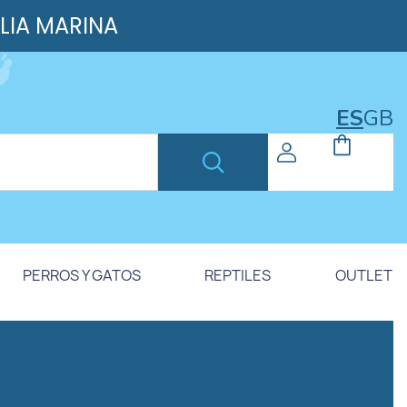
ILIA MARINA
ES
GB
PERROS Y GATOS
REPTILES
OUTLET