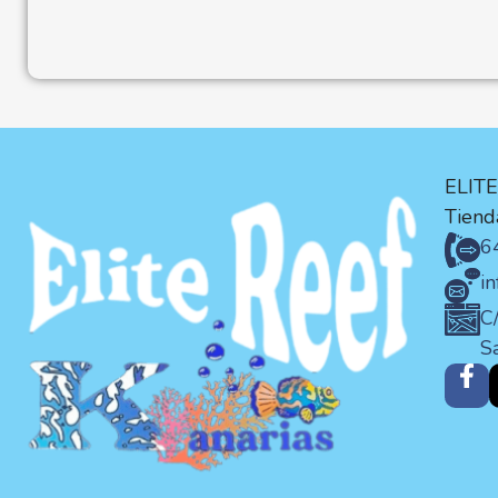
ELIT
Tienda
6
i
C/
S