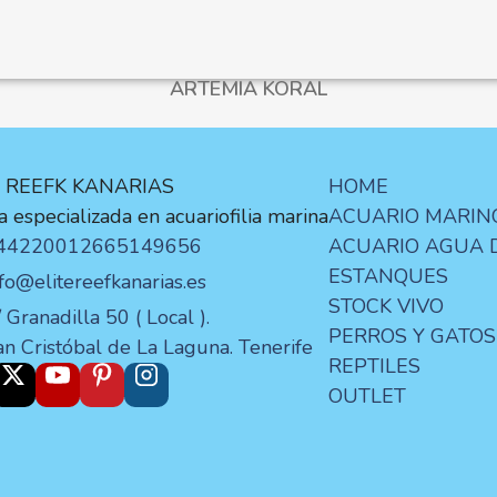
ARTEMIA KORAL
E REEFK KANARIAS
HOME
 especializada en acuariofilia marina
ACUARIO MARIN
44220012
665149656
ACUARIO AGUA 
ESTANQUES
nfo@elitereefkanarias.es
STOCK VIVO
 Granadilla 50 ( Local ).
PERROS Y GATOS
an Cristóbal de La Laguna. Tenerife
REPTILES
OUTLET