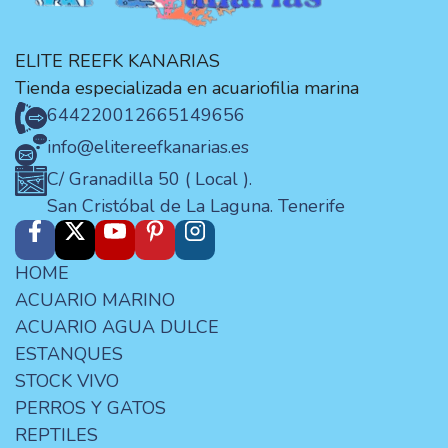
ELITE REEFK KANARIAS
Tienda especializada en acuariofilia marina
644220012
665149656
info@elitereefkanarias.es
C/ Granadilla 50 ( Local ).
San Cristóbal de La Laguna. Tenerife
HOME
ACUARIO MARINO
ACUARIO AGUA DULCE
ESTANQUES
STOCK VIVO
PERROS Y GATOS
REPTILES