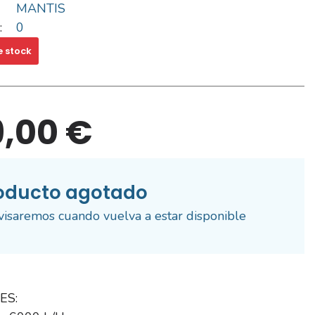
MANTIS
:
0
e stock
9,00 €
oducto agotado
visaremos cuando vuelva a estar disponible
ES: