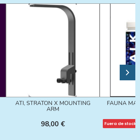
ATI, STRATON X MOUNTING
FAUNA MAR
ARM
98,00 €
Fuera de stock
1