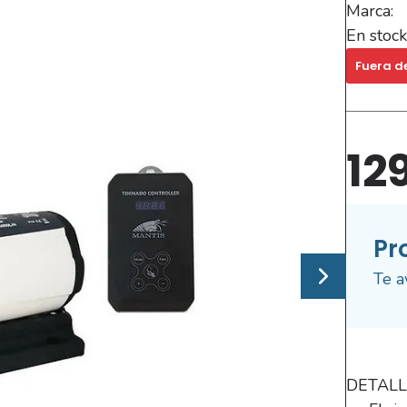
Marca:
En stock
Fuera d
12
Pr
Te a
DETALL