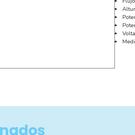
Flujo
Altur
Pote
Poten
Volt
Medi
onados