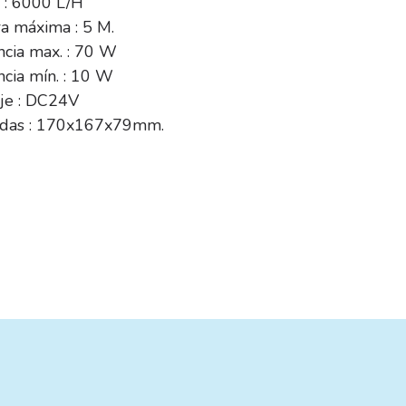
 : 6000 L/H
a máxima : 5 M.
ncia max. : 70 W
cia mín. : 10 W
aje : DC24V
das : 170x167x79mm.