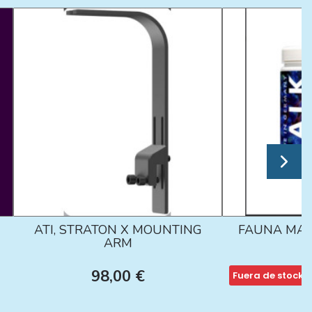
ATI, STRATON X MOUNTING
FAUNA MAR
ARM
98,00 €
Fuera de stock
1