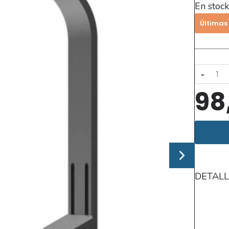
En stock
Últimas
-
98
DETALL