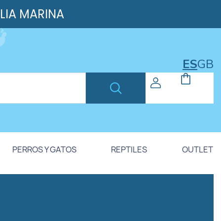
ILIA MARINA
ES
GB
PERROS Y GATOS
REPTILES
OUTLET