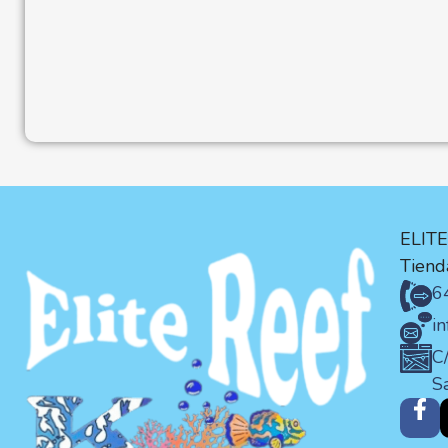
ELIT
Tienda
6
i
C/
S