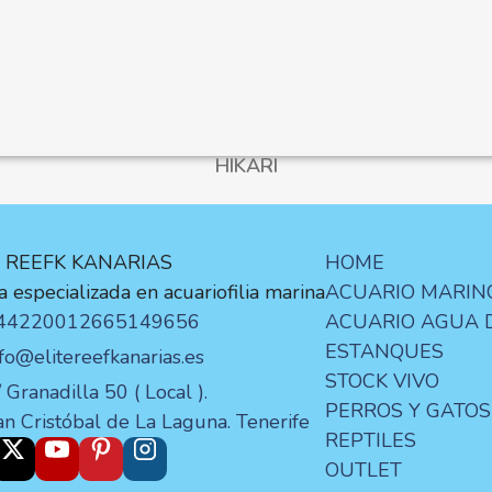
HIKARI
E REEFK KANARIAS
HOME
 especializada en acuariofilia marina
ACUARIO MARIN
44220012
665149656
ACUARIO AGUA 
ESTANQUES
nfo@elitereefkanarias.es
STOCK VIVO
 Granadilla 50 ( Local ).
PERROS Y GATOS
an Cristóbal de La Laguna. Tenerife
REPTILES
OUTLET