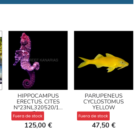
HIPPOCAMPUS
PARUPENEUS
ERECTUS. CITES
CYCLOSTOMUS
Nº23NL320520/11
YELLOW
(DJM)
Fuera de stock
Fuera de stock
125,00 €
47,50 €