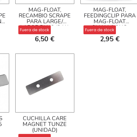
MAG-FLOAT,
MAG-FLOAT,
PE
RECAMBIO SCRAPE
FEEDINGCLIP PARA
NG
PARA LARGE/
MAG-FLOAT
LARGE PLUS (2 U.)
SMALL/LONG
Fuera de stock
Fuera de stock
100.458
6,50 €
2,95 €
S
CUCHILLA CARE
5
MAGNET TUNZE
(UNIDAD)