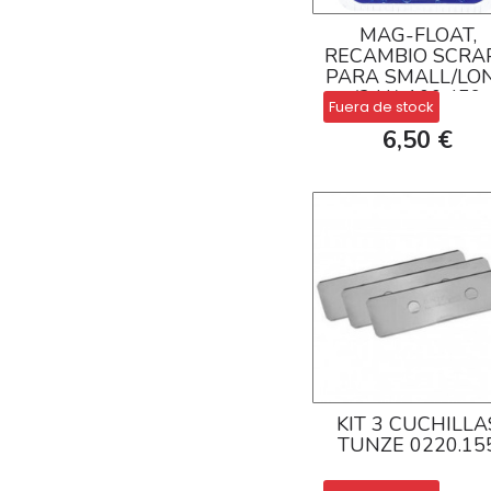
MAG-FLOAT,
RECAMBIO SCRA
PARA SMALL/LO
(2 U.) 100.459
Fuera de stock
6,50 €
KIT 3 CUCHILLA
TUNZE 0220.15