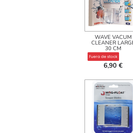
WAVE VACUM
CLEANER LARG
30 CM
Fuera de stock
6,90 €