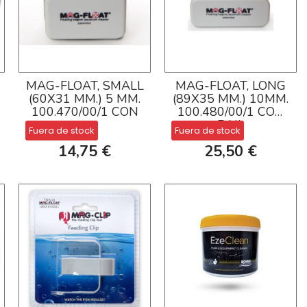
MAG-FLOAT, SMALL
MAG-FLOAT, LONG
(60X31 MM.) 5 MM.
(89X35 MM.) 10MM.
100.470/00/1 CON
100.480/00/1 CON
RAIL
Fuera de stock
Fuera de stock
14,75 €
25,50 €