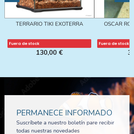
TERRARIO TIKI EXOTERRA
OSCAR ROJ
Fuera de stock
Fuera de stock
130,00 €
3
PERMANECE INFORMADO
Suscríbete a nuestro boletín pare recibir
todas nuestras novedades