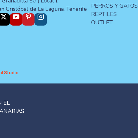
 Granadilla 50 ( Local ).
PERROS Y GATOS
an Cristóbal de La Laguna. Tenerife
REPTILES
OUTLET
al Studio
N EL
CANARIAS