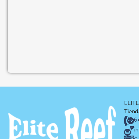
ELIT
Tienda
6
i