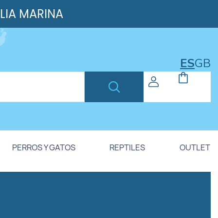
ILIA MARINA
ES
GB
PERROS Y GATOS
REPTILES
OUTLET