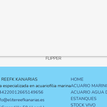
FLIPPER
E REEFK KANARIAS
HOME
 especializada en acuariofilia marina
ACUARIO MARIN
44220012
665149656
ACUARIO AGUA 
ESTANQUES
nfo@elitereefkanarias.es
STOCK VIVO