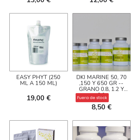
EASY PHYT (250
DKI MARINE 50, 70
ML A 150 ML)
,150 Y 650 GR --
GRANO 0.8, 1.2 Y
2.0
19,00 €
Fuera de stock
8,50 €