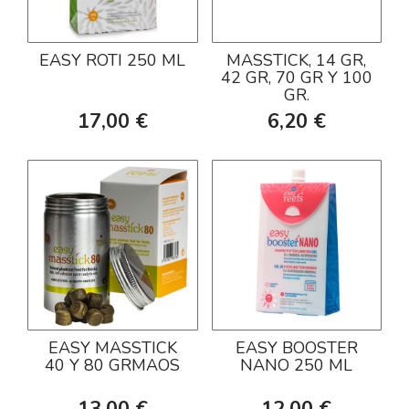
EASY ROTI 250 ML
MASSTICK, 14 GR,
42 GR, 70 GR Y 100
GR.
17,00 €
6,20 €
EASY MASSTICK
EASY BOOSTER
40 Y 80 GRMAOS
NANO 250 ML
13,00 €
12,00 €