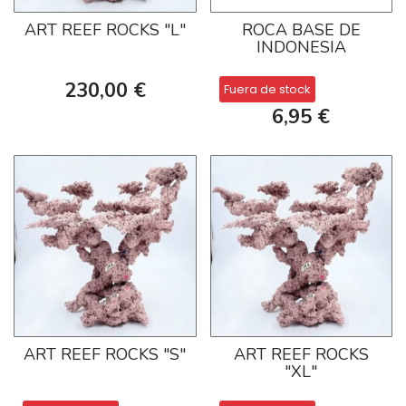
ART REEF ROCKS "L"
ROCA BASE DE
INDONESIA
230,00 €
Fuera de stock
6,95 €
ART REEF ROCKS "S"
ART REEF ROCKS
"XL"