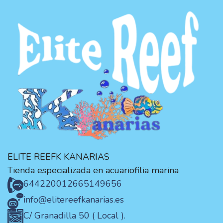
ELITE REEFK KANARIAS
Tienda especializada en acuariofilia marina
644220012
665149656
info@elitereefkanarias.es
C/ Granadilla 50 ( Local ).