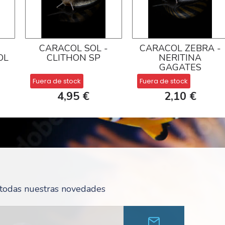
CARACOL SOL -
CARACOL ZEBRA -
OL
CLITHON SP
NERITINA
GAGATES
Fuera de stock
Fuera de stock
4,95 €
2,10 €
r todas nuestras novedades