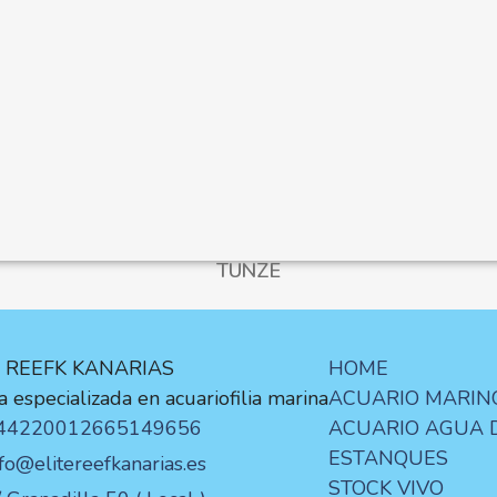
TUNZE
E REEFK KANARIAS
HOME
 especializada en acuariofilia marina
ACUARIO MARIN
44220012
665149656
ACUARIO AGUA 
ESTANQUES
nfo@elitereefkanarias.es
STOCK VIVO