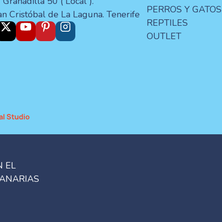
 Granadilla 50 ( Local ).
PERROS Y GATOS
an Cristóbal de La Laguna. Tenerife
REPTILES
OUTLET
al Studio
N EL
CANARIAS