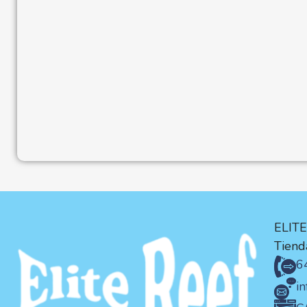
ELIT
Tienda
6
i