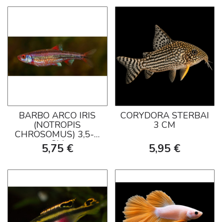
BARBO ARCO IRIS
CORYDORA STERBAI
(NOTROPIS
3 CM
CHROSOMUS) 3,5-4
CM
5,75 €
5,95 €