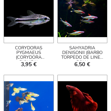
CORYDORAS
SAHYADRIA
PYGMAEUS
DENISONII (BARBO
(CORYDORA
TORPEDO DE LINEA
PIGMEA)
ROJA)
3,95 €
6,50 €