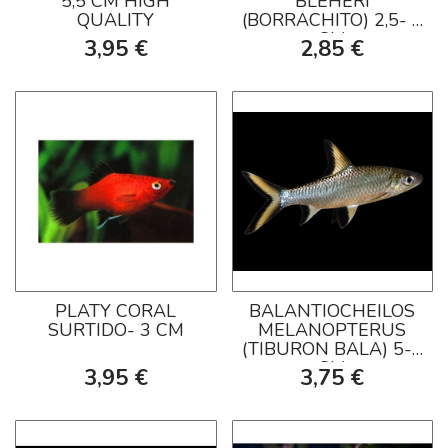
5,5 CM HIGH
BLEHERI
QUALITY
(BORRACHITO) 2,5- 3
CM
3,95 €
2,85 €
PLATY CORAL
BALANTIOCHEILOS
SURTIDO- 3 CM
MELANOPTERUS
(TIBURON BALA) 5-6
CM
3,95 €
3,75 €