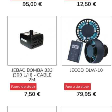
95,00 €
12,50 €
JEBAO BOMBA 333
JECOD, DLW-10
(300 L/H) - CABLE
2M.
Fuera de stock
Fuera de stock
7,50 €
79,95 €