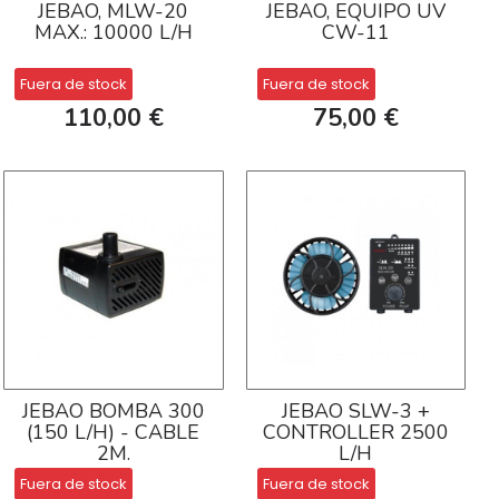
JEBAO, MLW-20
JEBAO, EQUIPO UV
MAX.: 10000 L/H
CW-11
Fuera de stock
Fuera de stock
110,00 €
75,00 €
JEBAO BOMBA 300
JEBAO SLW-3 +
(150 L/H) - CABLE
CONTROLLER 2500
2M.
L/H
Fuera de stock
Fuera de stock