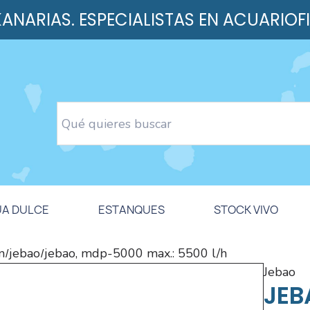
 KANARIAS. ESPECIALISTAS EN ACUARIOF
UA DULCE
ESTANQUES
STOCK VIVO
n
jebao
jebao, mdp-5000 max.: 5500 l/h
/
/
jebao
JEB