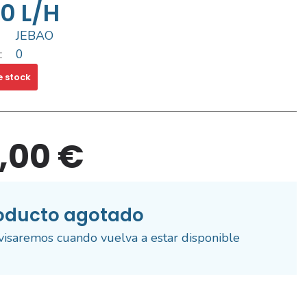
0 L/h
JEBAO
:
0
e stock
9,00 €
oducto agotado
visaremos cuando vuelva a estar disponible