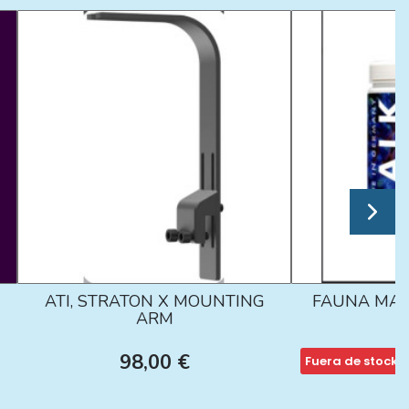
ATI, STRATON X MOUNTING
FAUNA MAR
ARM
98,00 €
Fuera de stock
1