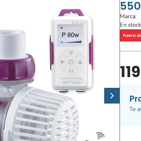
550
Marca:
En stock
Fuera d
11
Pr
Te a