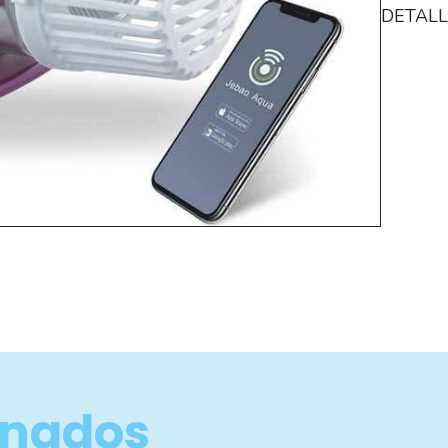
DETALL
Las bombas
bombas ele
onados