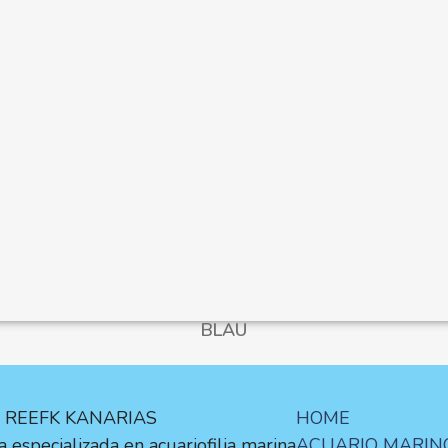
BLAU
E REEFK KANARIAS
HOME
 especializada en acuariofilia marina
ACUARIO MARIN