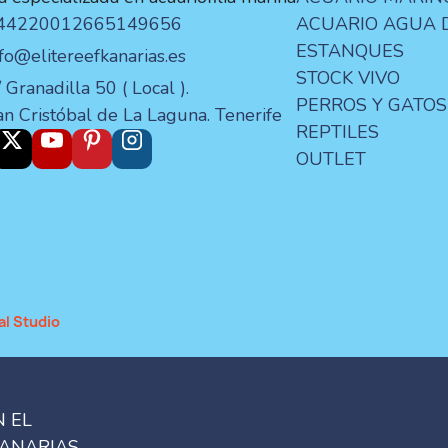
44220012
665149656
ACUARIO AGUA 
ESTANQUES
nfo@elitereefkanarias.es
STOCK VIVO
 Granadilla 50 ( Local ).
PERROS Y GATOS
an Cristóbal de La Laguna. Tenerife
REPTILES
OUTLET
al Studio
N EL
CANARIAS