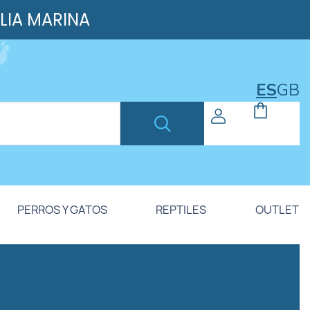
ILIA MARINA
ES
GB
PERROS Y GATOS
REPTILES
OUTLET