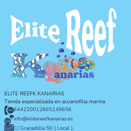
ELITE REEFK KANARIAS
Tienda especializada en acuariofilia marina
644220012
665149656
info@elitereefkanarias.es
C/ Granadilla 50 ( Local ).