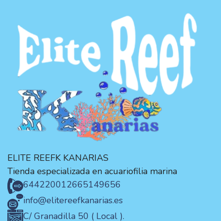
ELITE REEFK KANARIAS
Tienda especializada en acuariofilia marina
644220012
665149656
info@elitereefkanarias.es
C/ Granadilla 50 ( Local ).