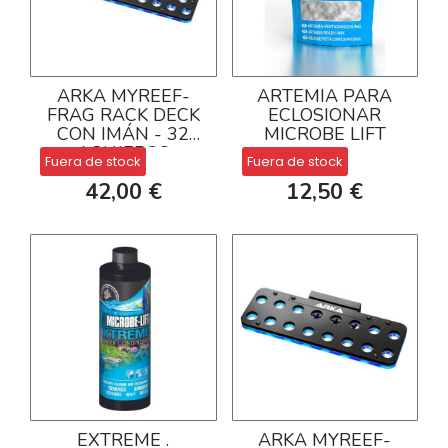
ARKA MYREEF-
ARTEMIA PARA
FRAG RACK DECK
ECLOSIONAR
CON IMÁN - 32
MICROBE LIFT
AGUJEROS
Fuera de stock
Fuera de stock
42,00 €
12,50 €
EXTREME .
ARKA MYREEF-