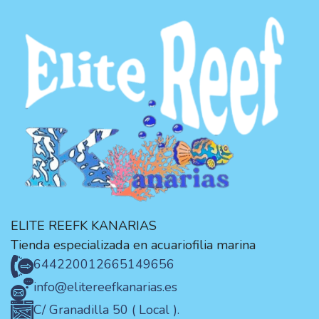
ELITE REEFK KANARIAS
Tienda especializada en acuariofilia marina
644220012
665149656
info@elitereefkanarias.es
C/ Granadilla 50 ( Local ).