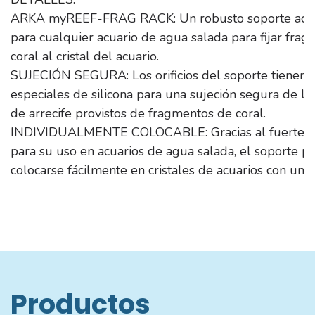
ARKA myREEF-FRAG RACK: Un robusto soporte acríli
para cualquier acuario de agua salada para fijar fra
coral al cristal del acuario.
SUJECIÓN SEGURA: Los orificios del soporte tienen i
especiales de silicona para una sujeción segura de lo
de arrecife provistos de fragmentos de coral.
INDIVIDUALMENTE COLOCABLE: Gracias al fuerte im
para su uso en acuarios de agua salada, el soporte 
colocarse fácilmente en cristales de acuarios con un 
vidrio de hasta 12 mm. Esto convierte al estante para
un accesorio ideal para acuarios de agua salada.
DIMENSIONES: Estante Frag: 4,5 x 20,7 cm - Diámetr
orificio: aprox. 15 mm - Imán: L= 7,1 cm
Productos