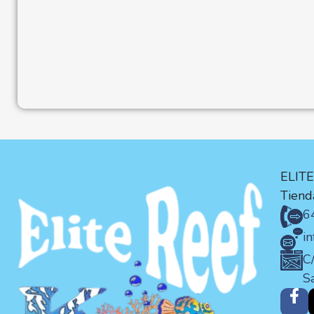
ELIT
Tienda
6
i
C/
S