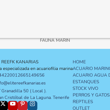
FAUNA MARIN
E REEFK KANARIAS
HOME
 especializada en acuariofilia marina
ACUARIO MARIN
44220012
665149656
ACUARIO AGUA 
ESTANQUES
nfo@elitereefkanarias.es
STOCK VIVO
 Granadilla 50 ( Local ).
PERROS Y GATOS
an Cristóbal de La Laguna. Tenerife
REPTILES
OUTLET