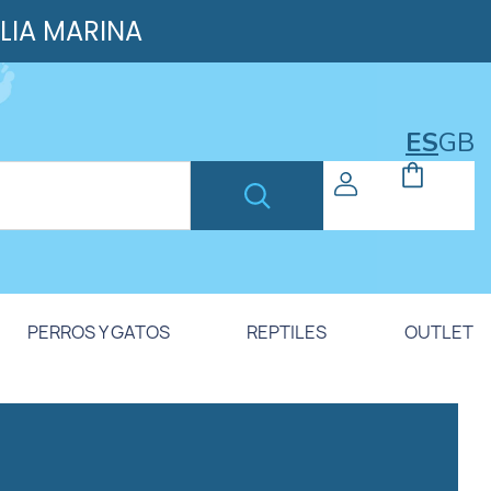
ILIA MARINA
ES
GB
PERROS Y GATOS
REPTILES
OUTLET