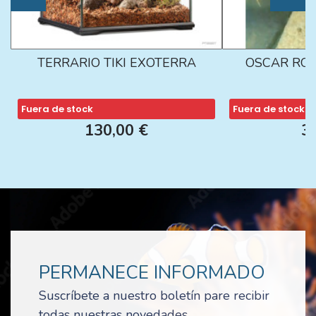
TERRARIO TIKI EXOTERRA
OSCAR ROJ
Fuera de stock
Fuera de stock
130,00 €
3
PERMANECE INFORMADO
Suscríbete a nuestro boletín pare recibir
todas nuestras novedades