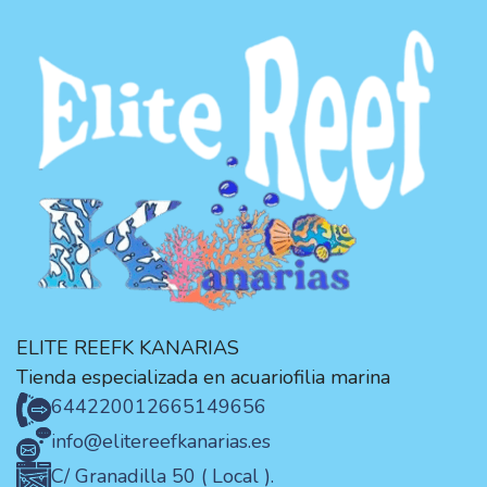
ELITE REEFK KANARIAS
Tienda especializada en acuariofilia marina
644220012
665149656
info@elitereefkanarias.es
C/ Granadilla 50 ( Local ).