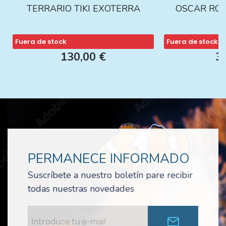
TERRARIO TIKI EXOTERRA
OSCAR ROJ
Fuera de stock
Fuera de stock
130,00 €
3
PERMANECE INFORMADO
Suscríbete a nuestro boletín pare recibir
todas nuestras novedades