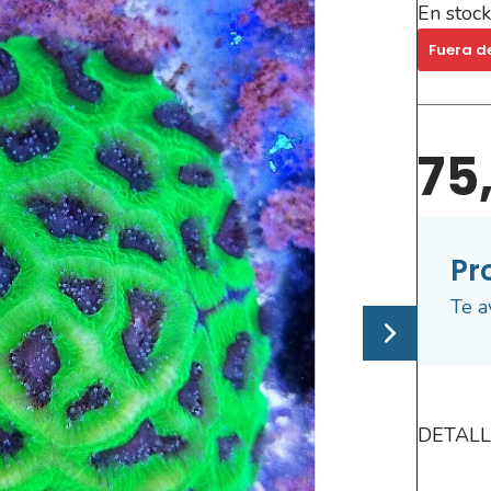
En stock
Fuera d
75
Pr
Te a
DETALL