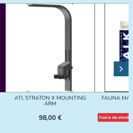
ATI, STRATON X MOUNTING
FAUNA MAR
ARM
98,00 €
Fuera de stock
1