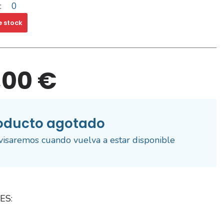
:
0
e stock
,00 €
oducto agotado
visaremos cuando vuelva a estar disponible
ES: