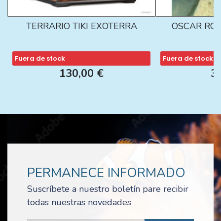
TERRARIO TIKI EXOTERRA
OSCAR ROJ
Fuera de stock
Fuera de stock
130,00 €
3
PERMANECE INFORMADO
Suscríbete a nuestro boletín pare recibir
todas nuestras novedades