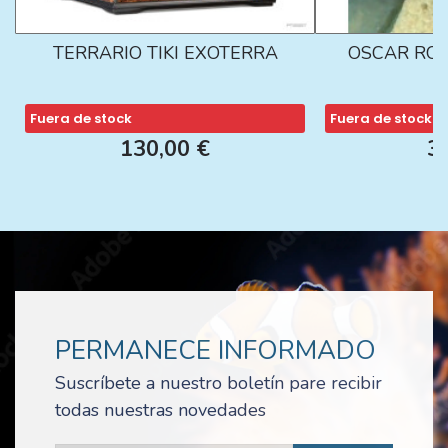
TERRARIO TIKI EXOTERRA
OSCAR ROJ
Fuera de stock
Fuera de stock
130,00 €
3
PERMANECE INFORMADO
Suscríbete a nuestro boletín pare recibir
todas nuestras novedades