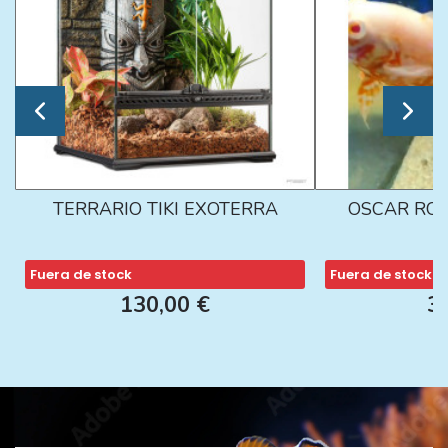
TERRARIO TIKI EXOTERRA
OSCAR ROJ
Fuera de stock
Fuera de stock
130,00 €
3