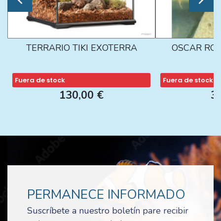
TERRARIO TIKI EXOTERRA
OSCAR ROJ
Fuera de stock
Fuera de stock
130,00 €
3
PERMANECE INFORMADO
Suscríbete a nuestro boletín pare recibir