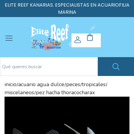
ELITE REEF KANARIAS. ESPECIALISTAS EN ACUARIOFILIA
MARINA
inicio
acuario agua dulce
peces
tropicales
/
/
/
/
miscelaneos
pez hacha thoracocharax
/