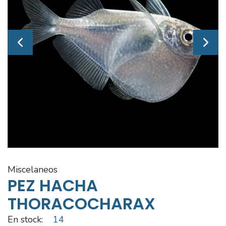
miscelaneos
PEZ HACHA
THORACOCHARAX
En stock:
14