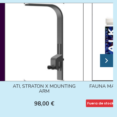
ATI, STRATON X MOUNTING
FAUNA MAR
ARM
98,00 €
Fuera de stock
1