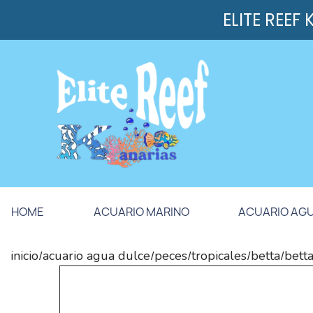
ELITE REEF
HOME
ACUARIO MARINO
ACUARIO AG
inicio
acuario agua dulce
peces
tropicales
betta
bett
/
/
/
/
/