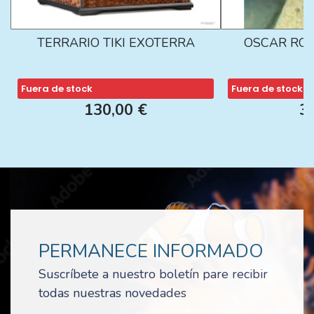
TERRARIO TIKI EXOTERRA
OSCAR ROJ
Fuera de stock
Fuera de stock
130,00 €
3
PERMANECE INFORMADO
Suscríbete a nuestro boletín pare recibir
todas nuestras novedades