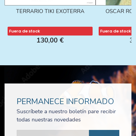
TERRARIO TIKI EXOTERRA
OSCAR ROJ
Fuera de stock
Fuera de stock
130,00 €
3
PERMANECE INFORMADO
Suscríbete a nuestro boletín pare recibir
todas nuestras novedades