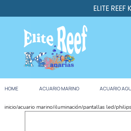
ELITE REEF
HOME
ACUARIO MARINO
ACUARIO AG
inicio
acuario marino
iluminación
pantallas led
philip
/
/
/
/