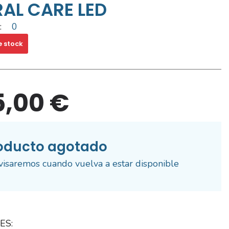
AL CARE LED
:
0
e stock
5,00 €
oducto agotado
visaremos cuando vuelva a estar disponible
ES: