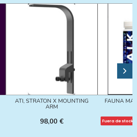
ATI, STRATON X MOUNTING
FAUNA MAR
ARM
98,00 €
Fuera de stock
1