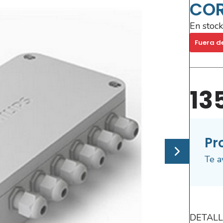
COR
En stock
Fuera d
13
Pr
Te a
DETALL