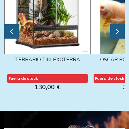
TERRARIO TIKI EXOTERRA
OSCAR ROJ
Fuera de stock
Fuera de stock
130,00 €
3