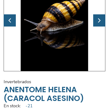
invertebrados
ANENTOME HELENA
(CARACOL ASESINO)
En stock:
-21