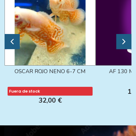
OSCAR ROJO NENO 6-7 CM
AF 130 M
13
Fuera de stock
32,00 €