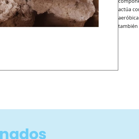
componen
actúa com
aeróbica
también 
onados