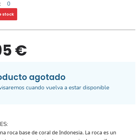
:
0
e stock
95 €
oducto agotado
visaremos cuando vuelva a estar disponible
ES:
una roca base de coral de Indonesia.
La roca es un