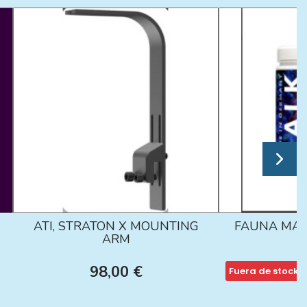
ATI, STRATON X MOUNTING
FAUNA MAR
ARM
98,00 €
Fuera de stock
1