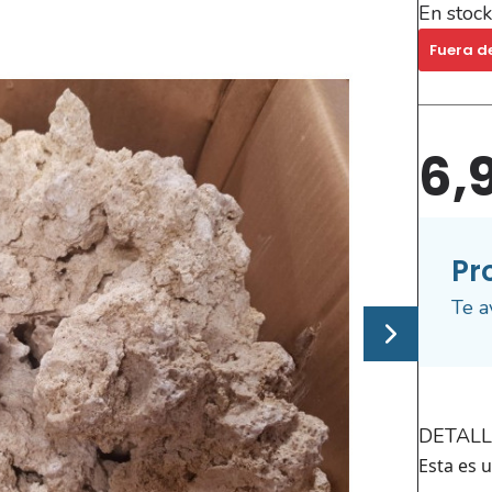
En stock
Fuera d
6,
Pr
Te a
DETALL
Esta es 