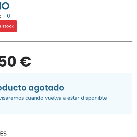
NO
:
0
e stock
,50 €
oducto agotado
visaremos cuando vuelva a estar disponible
ES: