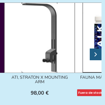
ATI, STRATON X MOUNTING
FAUNA MAR
ARM
98,00 €
Fuera de stock
1