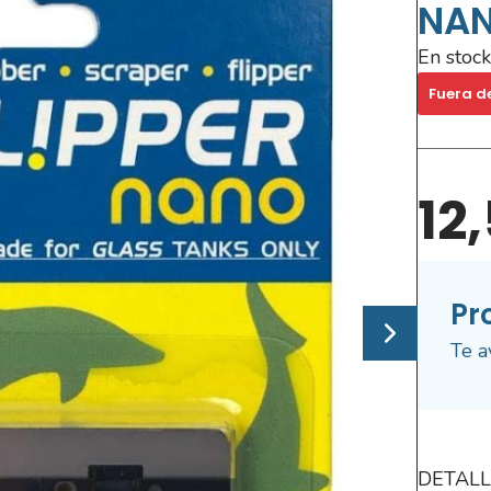
NA
En stock
Fuera d
12
Pr
Te a
DETALL