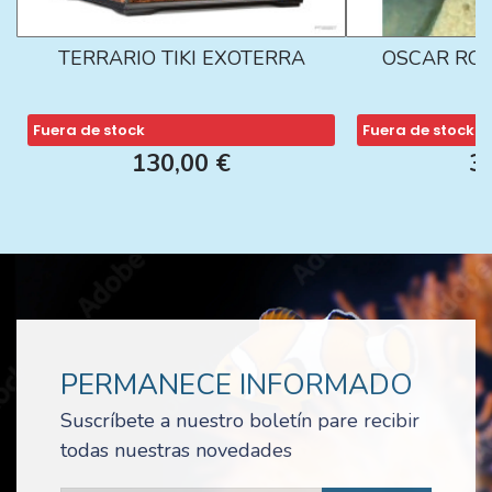
TERRARIO TIKI EXOTERRA
OSCAR ROJ
Fuera de stock
Fuera de stock
130,00 €
3
PERMANECE INFORMADO
Suscríbete a nuestro boletín pare recibir
todas nuestras novedades