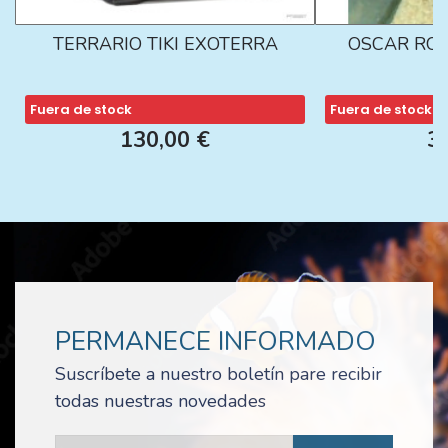
TERRARIO TIKI EXOTERRA
OSCAR ROJ
Fuera de stock
Fuera de stock
130,00 €
3
PERMANECE INFORMADO
Suscríbete a nuestro boletín pare recibir
todas nuestras novedades