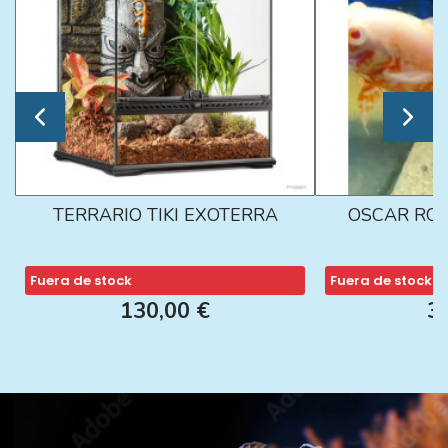
TERRARIO TIKI EXOTERRA
OSCAR ROJ
Fuera de stock
Fuera de stock
130,00 €
3