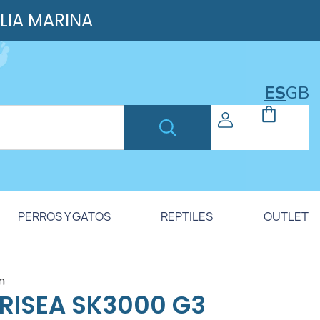
ILIA MARINA
ES
GB
PERROS Y GATOS
REPTILES
OUTLET
ón
RISEA SK3000 G3