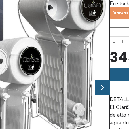
En stock
Últimas
-
34
DETALL
El Clar
de alto 
agua dul