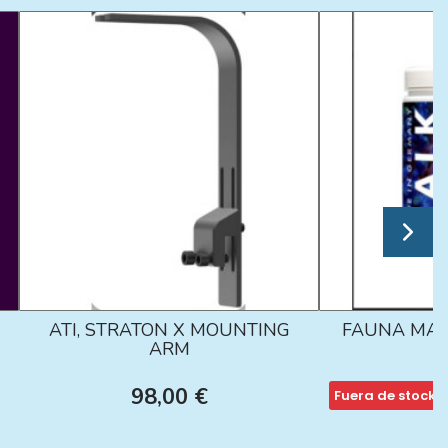
ATI, STRATON X MOUNTING
FAUNA MAR
ARM
98,00 €
Fuera de stock
1