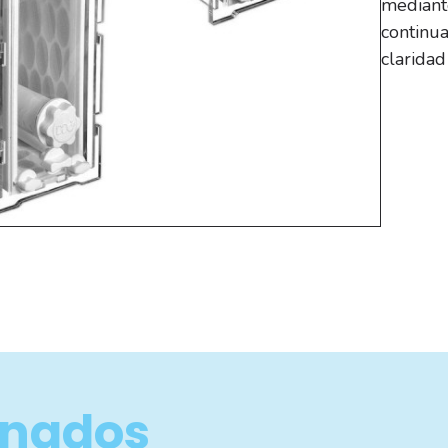
mediant
continu
clarida
onados