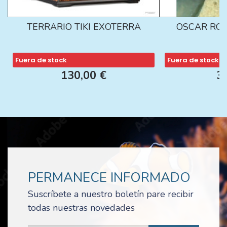
TERRARIO TIKI EXOTERRA
OSCAR ROJ
Fuera de stock
Fuera de stock
130,00 €
3
PERMANECE INFORMADO
Suscríbete a nuestro boletín pare recibir
todas nuestras novedades