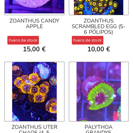
ZOANTHUS CANDY
ZOANTHUS
APPLE
SCRAMBLED EGG (5-
6 PÓLIPOS)
Fuera de stock
Fuera de stock
15,00 €
10,00 €
ZOANTHUS UTER
PALYTHOA
CHAOS (4-5
GRANDYS