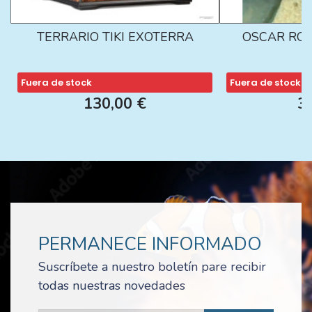
TERRARIO TIKI EXOTERRA
OSCAR ROJ
Fuera de stock
Fuera de stock
130,00 €
3
PERMANECE INFORMADO
Suscríbete a nuestro boletín pare recibir
todas nuestras novedades