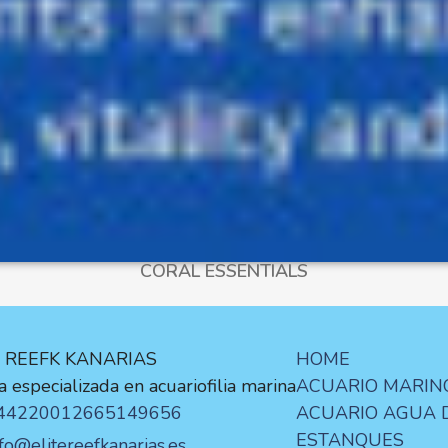
CORAL ESSENTIALS
E REEFK KANARIAS
HOME
 especializada en acuariofilia marina
ACUARIO MARIN
44220012
665149656
ACUARIO AGUA 
ESTANQUES
nfo@elitereefkanarias.es