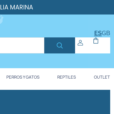
ILIA MARINA
ES
GB
PERROS Y GATOS
REPTILES
OUTLET