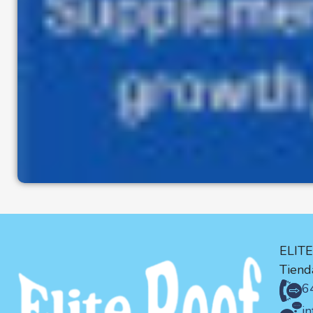
ELIT
Tienda
6
i