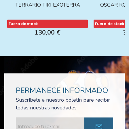
TERRARIO TIKI EXOTERRA
OSCAR ROJ
Fuera de stock
Fuera de stock
130,00 €
3
PERMANECE INFORMADO
Suscríbete a nuestro boletín pare recibir
todas nuestras novedades