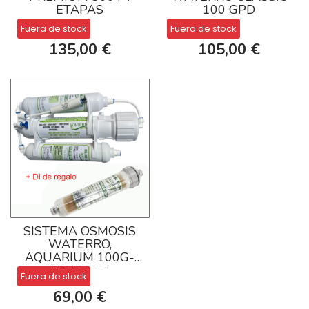
ETAPAS
100 GPD
Fuera de stock
Fuera de stock
135,00 €
105,00 €
SISTEMA OSMOSIS
WATERRO,
AQUARIUM 100G-
HI812+DI
Fuera de stock
69,00 €